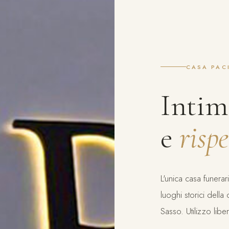
CASA PACI
Intimi
e
rispe
L'unica casa funerar
luoghi storici della
Sasso. Utilizzo libe