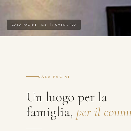
CASA PACINI · S.S. 17 OVEST, 100
CASA PACINI
Un luogo per la
famiglia,
per il comm